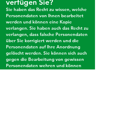
verfügen Sie?
Sie haben das Recht zu wissen, welche
Personendaten von Ihnen bearbeitet
werden und können eine Kopie
verlangen. Sie haben auch das Recht zu
verlangen, dass falsche Personendaten
über Sie korrigiert werden und die
Personendaten auf Ihre Anordnung
gelöscht werden. Sie können sich auch
gegen die Bearbeitung von gewissen
Personendaten wehren und können
verlangen, dass die Datenbearbeitung
eingeschränkt wird.
Kontakt
Sollten Sie Fragen dazu haben, wie Ihre
Personendaten bearbeitet werden,
dann nehmen Sie wie folgt Kontakt auf:
martin-buehler@hotmail.com